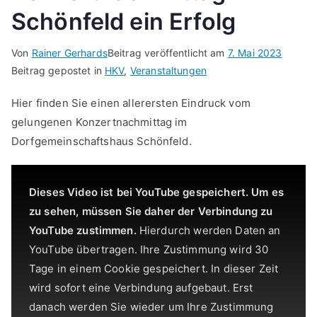
Frankenbundes
Schönfeld ein Erfolg
e.V.“
Von
Rainer Gerhards
Beitrag veröffentlicht am
7. Mai 2023
Beitrag gepostet in
HKV
,
Veranstaltungen
Hier finden Sie einen allerersten Eindruck vom
gelungenen Konzertnachmittag im
Dorfgemeinschaftshaus Schönfeld.
Dieses Video ist bei YouTube gespeichert. Um es
zu sehen, müssen Sie daher der Verbindung zu
YouTube zustimmen.
Hierdurch werden Daten an
YouTube übertragen. Ihre Zustimmung wird 30
Tage in einem Cookie gespeichert. In dieser Zeit
wird sofort eine Verbindung aufgebaut. Erst
danach werden Sie wieder um Ihre Zustimmung