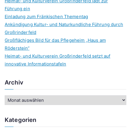
Heimat- und Kulturverein Großrinderfeld lädt zur
Führung ein
Einladung zum Fränkischen Thementag
Ankündigung Kultur- und Naturkundliche Führung durch
Großrinderfeld
Großflächiges Bild für das Pflegeheim „Haus am
Röderstein“
Heimat- und Kulturverein Großrinderfeld setzt auf
innovative Informationstafeln
Archiv
A
r
c
Kategorien
h
i