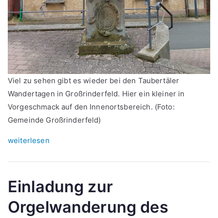
Viel zu sehen gibt es wieder bei den Taubertäler
Wandertagen in Großrinderfeld. Hier ein kleiner in
Vorgeschmack auf den Innenortsbereich. (Foto:
Gemeinde Großrinderfeld)
„Taubertäler
weiterlesen
Wandertage
2023:
Rund
Einladung zur
um
Orgelwanderung des
Großrinderfeld“