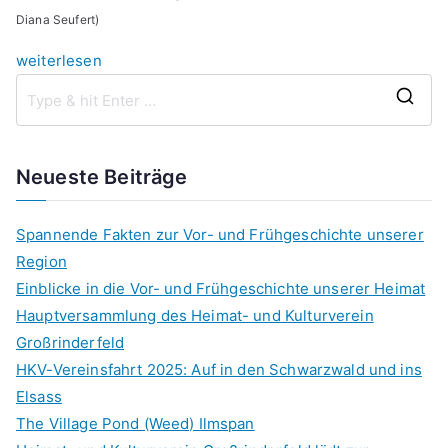
Diana Seufert)
„Der
weiterlesen
HKV
S
feierte
e
seinen
a
20.
Neueste Beiträge
r
Geburtstag“
c
Spannende Fakten zur Vor- und Frühgeschichte unserer
h
Region
f
Einblicke in die Vor- und Frühgeschichte unserer Heimat
o
Hauptversammlung des Heimat- und Kulturverein
r
Großrinderfeld
:
HKV-Vereinsfahrt 2025: Auf in den Schwarzwald und ins
Elsass
The Village Pond (Weed) Ilmspan