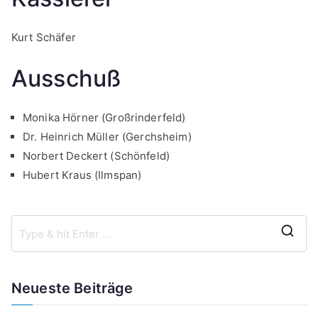
Kurt Schäfer
Ausschuß
Monika Hörner (Großrinderfeld)
Dr. Heinrich Müller (Gerchsheim)
Norbert Deckert (Schönfeld)
Hubert Kraus (Ilmspan)
S
e
a
Neueste Beiträge
r