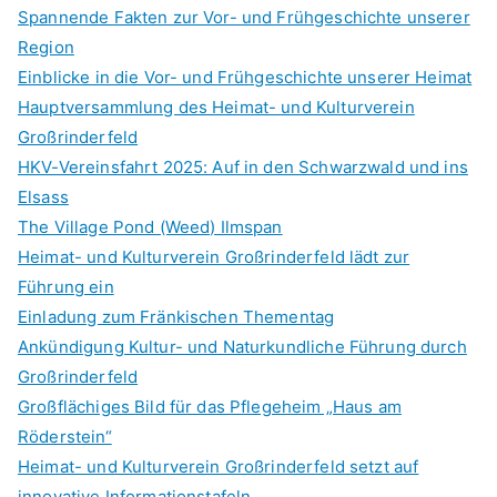
c
Spannende Fakten zur Vor- und Frühgeschichte unserer
h
Region
f
Einblicke in die Vor- und Frühgeschichte unserer Heimat
o
Hauptversammlung des Heimat- und Kulturverein
r
Großrinderfeld
:
HKV-Vereinsfahrt 2025: Auf in den Schwarzwald und ins
Elsass
The Village Pond (Weed) Ilmspan
Heimat- und Kulturverein Großrinderfeld lädt zur
Führung ein
Einladung zum Fränkischen Thementag
Ankündigung Kultur- und Naturkundliche Führung durch
Großrinderfeld
Großflächiges Bild für das Pflegeheim „Haus am
Röderstein“
Heimat- und Kulturverein Großrinderfeld setzt auf
innovative Informationstafeln