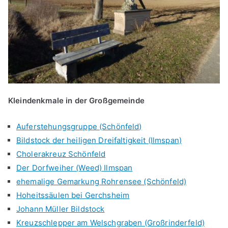
Kleindenkmale in der Großgemeinde
Auferstehungsgruppe (Schönfeld)
Bildstock der heiligen Dreifaltigkeit (Ilmspan)
Cholerakreuz Schönfeld
Der Dorfweiher (Weed) Ilmspan
ehemalige Gemarkung Rohrensee (Schönfeld)
Hoheitssäulen bei Gerchsheim
Johann Müller Bildstock
Kreuzschlepper am Welschgraben (Großrinderfeld)