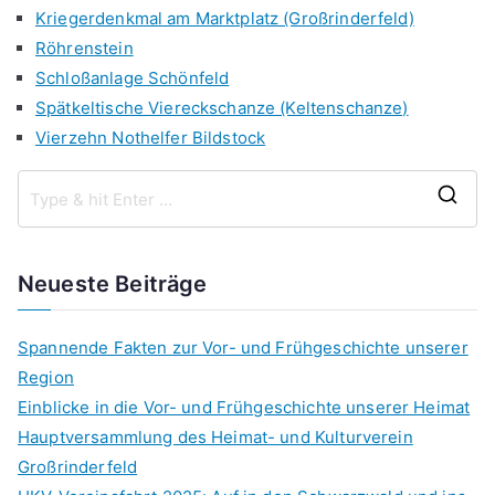
Kriegerdenkmal am Marktplatz (Großrinderfeld)
Röhrenstein
Schloßanlage Schönfeld
Spätkeltische Viereckschanze (Keltenschanze)
Vierzehn Nothelfer Bildstock
S
e
a
Neueste Beiträge
r
c
Spannende Fakten zur Vor- und Frühgeschichte unserer
h
Region
f
Einblicke in die Vor- und Frühgeschichte unserer Heimat
o
Hauptversammlung des Heimat- und Kulturverein
r
Großrinderfeld
: