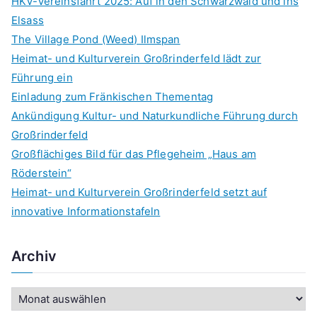
HKV-Vereinsfahrt 2025: Auf in den Schwarzwald und ins
Elsass
The Village Pond (Weed) Ilmspan
Heimat- und Kulturverein Großrinderfeld lädt zur
Führung ein
Einladung zum Fränkischen Thementag
Ankündigung Kultur- und Naturkundliche Führung durch
Großrinderfeld
Großflächiges Bild für das Pflegeheim „Haus am
Röderstein“
Heimat- und Kulturverein Großrinderfeld setzt auf
innovative Informationstafeln
Archiv
A
r