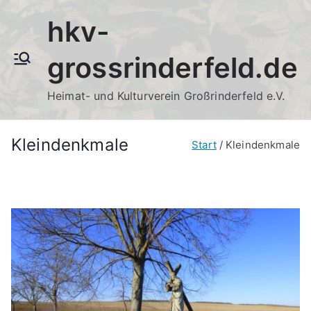
Zum
hkv-
Inhalt
springen
grossrinderfeld.de
Heimat- und Kulturverein Großrinderfeld e.V.
Kleindenkmale
Start
Kleindenkmale