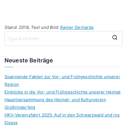
Stand: 2019, Text und Bild:
Rainer Gerhards
S
e
a
Neueste Beiträge
r
c
Spannende Fakten zur Vor- und Frühgeschichte unserer
h
Region
f
Einblicke in die Vor- und Frühgeschichte unserer Heimat
o
Hauptversammlung des Heimat- und Kulturverein
r
Großrinderfeld
:
HKV-Vereinsfahrt 2025: Auf in den Schwarzwald und ins
Elsass