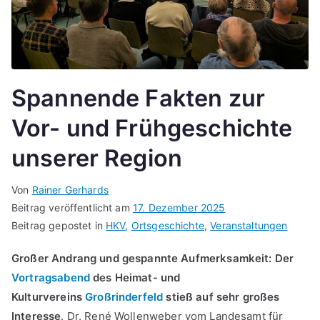
Spannende Fakten zur
Vor- und Frühgeschichte
unserer Region
Von
Rainer Gerhards
Beitrag veröffentlicht am
17. Dezember 2025
Beitrag gepostet in
HKV
,
Ortsgeschichte
,
Veranstaltungen
Großer Andrang und gespannte Aufmerksamkeit: Der
Vortragsabend
des Heimat- und
Kulturvereins
Großrinderfeld
stieß auf sehr großes
Interesse
. Dr. René Wollenweber vom Landesamt für