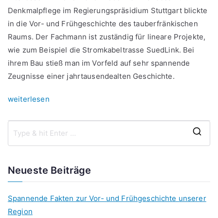
Denkmalpflege im Regierungspräsidium Stuttgart blickte
in die Vor- und Frühgeschichte des tauberfränkischen
Raums. Der Fachmann ist zuständig für lineare Projekte,
wie zum Beispiel die Stromkabeltrasse SuedLink. Bei
ihrem Bau stieß man im Vorfeld auf sehr spannende
Zeugnisse einer jahrtausendealten Geschichte.
„Spannende
weiterlesen
Fakten
zur
Vor-
S
und
e
Frühgeschichte
a
Neueste Beiträge
unserer
r
Region“
c
Spannende Fakten zur Vor- und Frühgeschichte unserer
h
Region
f