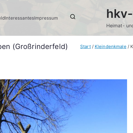
hkv-
eld
Interessantes
Impressum
Heimat- und
en (Großrinderfeld)
Start
Kleindenkmale
K