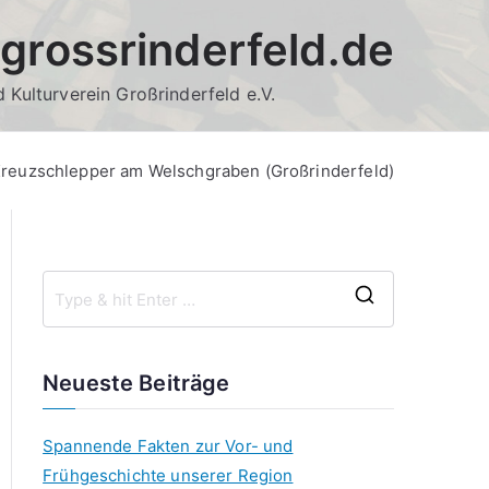
grossrinderfeld.de
 Kulturverein Großrinderfeld e.V.
reuzschlepper am Welschgraben (Großrinderfeld)
S
e
a
Neueste Beiträge
r
c
Spannende Fakten zur Vor- und
h
Frühgeschichte unserer Region