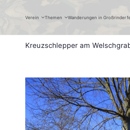
Zum
Inhalt
Verein
Themen
Wanderungen in Großrinderf
springen
Kreuzschlepper am Welschgrab