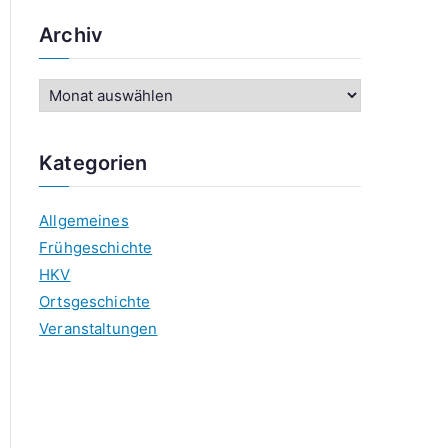
Archiv
A
r
c
Kategorien
h
i
Allgemeines
v
Frühgeschichte
HKV
Ortsgeschichte
Veranstaltungen