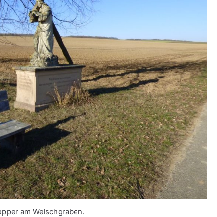
epper am Welschgraben.