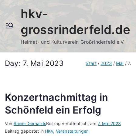
Zum
hkv-
Inhalt
springen
grossrinderfeld.de
Heimat- und Kulturverein Großrinderfeld e.V.
Day:
7. Mai 2023
Start
2023
Mai
7.
Konzertnachmittag in
Schönfeld ein Erfolg
Von
Rainer Gerhards
Beitrag veröffentlicht am
7. Mai 2023
Beitrag gepostet in
HKV
,
Veranstaltungen