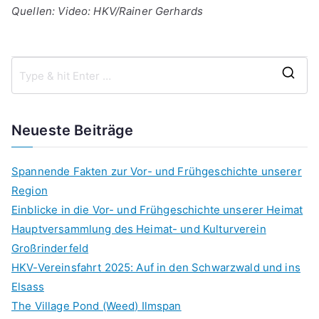
Quellen: Video: HKV/Rainer Gerhards
S
e
a
Neueste Beiträge
r
c
Spannende Fakten zur Vor- und Frühgeschichte unserer
h
Region
f
Einblicke in die Vor- und Frühgeschichte unserer Heimat
o
Hauptversammlung des Heimat- und Kulturverein
r
Großrinderfeld
:
HKV-Vereinsfahrt 2025: Auf in den Schwarzwald und ins
Elsass
The Village Pond (Weed) Ilmspan