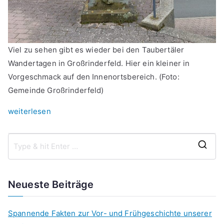
Viel zu sehen gibt es wieder bei den Taubertäler
Wandertagen in Großrinderfeld. Hier ein kleiner in
Vorgeschmack auf den Innenortsbereich. (Foto:
Gemeinde Großrinderfeld)
„Taubertäler
weiterlesen
Wandertage
2023:
Rund
S
um
e
Großrinderfeld“
a
Neueste Beiträge
r
c
Spannende Fakten zur Vor- und Frühgeschichte unserer
h