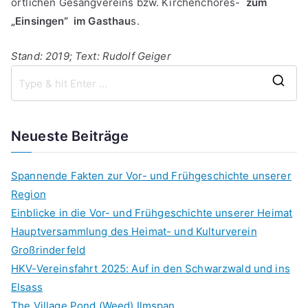
örtlichen Gesangvereins bzw. Kirchenchores-
zum
„Einsingen“ im Gasthau
s.
Stand: 2019; Text: Rudolf Geiger
S
e
a
Neueste Beiträge
r
c
Spannende Fakten zur Vor- und Frühgeschichte unserer
h
Region
f
Einblicke in die Vor- und Frühgeschichte unserer Heimat
o
Hauptversammlung des Heimat- und Kulturverein
r
Großrinderfeld
:
HKV-Vereinsfahrt 2025: Auf in den Schwarzwald und ins
Elsass
The Village Pond (Weed) Ilmspan