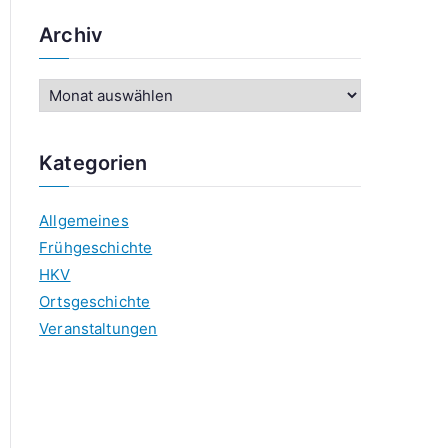
Archiv
A
r
c
Kategorien
h
i
Allgemeines
v
Frühgeschichte
HKV
Ortsgeschichte
Veranstaltungen