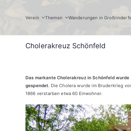
Zum
Inhalt
Verein
Themen
Wanderungen in Großrinderf
springen
Cholerakreuz Schönfeld
Das markante Cholerakreuz in Schönfeld wurde 
gespendet
. Die Cholera wurde im Bruderkrieg v
1866 verstarben etwa 60 Einwohner.