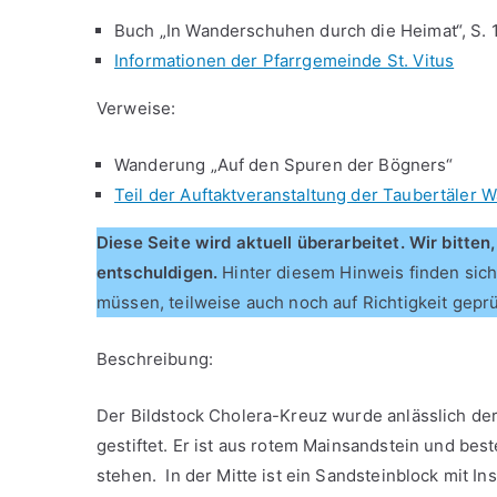
Buch „In Wanderschuhen durch die Heimat“, S. 
Informationen der Pfarrgemeinde St. Vitus
Verweise:
Wanderung „Auf den Spuren der Bögners“
Teil der Auftaktveranstaltung der Taubertäler 
Diese Seite wird aktuell überarbeitet. Wir bitte
entschuldigen.
Hinter diesem Hinweis finden sich
müssen, teilweise auch noch auf Richtigkeit gep
Beschreibung:
Der Bildstock Cholera-Kreuz wurde anlässlich d
gestiftet. Er ist aus rotem Mainsandstein und be
stehen. In der Mitte ist ein Sandsteinblock mit In