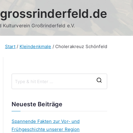
grossrinderfeld.de
 Kulturverein Großrinderfeld e.V.
Start
Kleindenkmale
Cholerakreuz Schönfeld
S
e
a
Neueste Beiträge
r
c
Spannende Fakten zur Vor- und
h
Frühgeschichte unserer Region