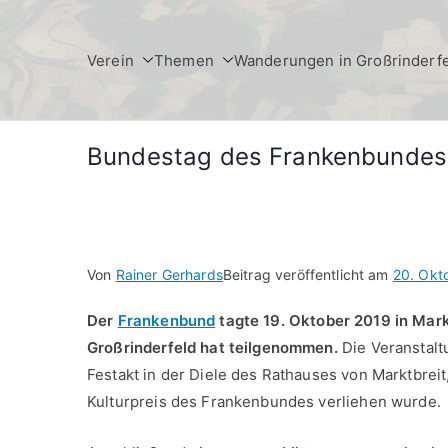
Zum
Inhalt
Verein
Themen
Wanderungen in Großrinderf
springen
Bundestag des Frankenbundes
Von
Rainer Gerhards
Beitrag veröffentlicht am
20. Okt
Der
Frankenbund
tagte 19. Oktober 2019 in Mar
Großrinderfeld hat teilgenommen.
Die Veranstalt
Festakt in der Diele des Rathauses von Marktbreit
Kulturpreis des Frankenbundes verliehen wurde.