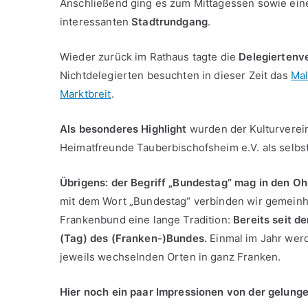
Anschließend ging es zum Mittagessen sowie ei
interessanten
Stadtrundgang
.
Wieder zurück im Rathaus tagte die
Delegierten
Nichtdelegierten besuchten in dieser Zeit das
Mal
Marktbreit
.
Als besonderes Highlight
wurden der Kulturverein
Heimatfreunde Tauberbischofsheim e.V. als sel
Übrigens: der Begriff „Bundestag“ mag in den O
mit dem Wort „Bundestag“ verbinden wir gemeinhin
Frankenbund eine lange Tradition:
Bereits seit d
(Tag) des (Franken-)Bundes.
Einmal im Jahr werd
jeweils wechselnden Orten in ganz Franken.
Hier noch ein paar Impressionen von der gelung