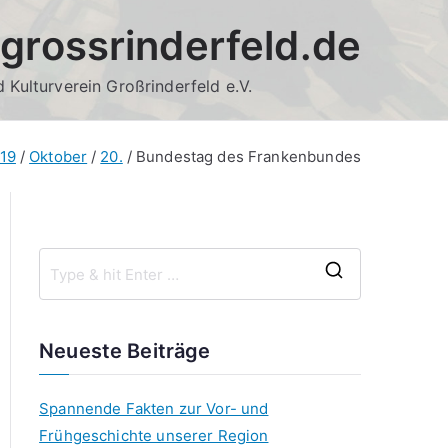
grossrinderfeld.de
 Kulturverein Großrinderfeld e.V.
19
Oktober
20.
Bundestag des Frankenbundes
S
e
a
Neueste Beiträge
r
c
Spannende Fakten zur Vor- und
h
Frühgeschichte unserer Region