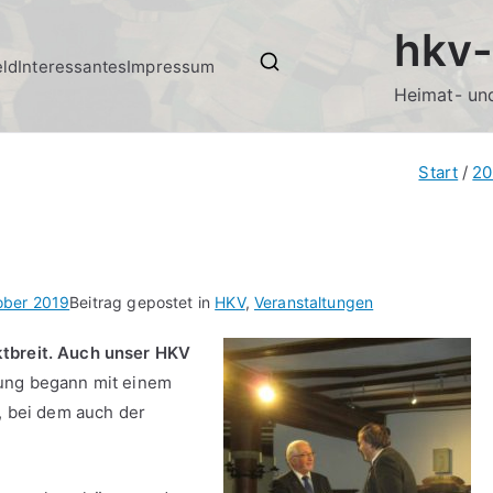
hkv-
eld
Interessantes
Impressum
Heimat- und
Start
20
ober 2019
Beitrag gepostet in
HKV
,
Veranstaltungen
ktbreit. Auch unser HKV
ung begann mit einem
, bei dem auch der