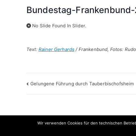
Bundestag-Frankenbund-
No Slide Found In Slider.
Text:
Rainer Gerhards
/ Frankenbund, Fotos: Rudo
Beitragsnavigation
Gelungene Führung durch Tauberbischofsheim
Wir verwenden Cookies für den technischen Betrieb 
Datenschutzerklärung
|
Satzung