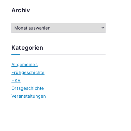
Archiv
A
r
c
Kategorien
h
i
Allgemeines
v
Frühgeschichte
HKV
Ortsgeschichte
Veranstaltungen