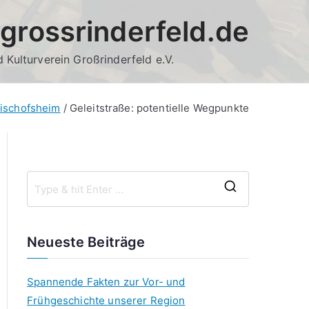
grossrinderfeld.de
 Kulturverein Großrinderfeld e.V.
bischofsheim
Geleitstraße: potentielle Wegpunkte
S
e
a
Neueste Beiträge
r
c
Spannende Fakten zur Vor- und
h
Frühgeschichte unserer Region