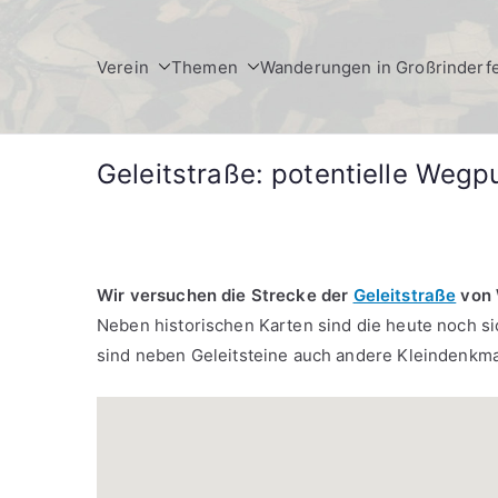
Zum
Inhalt
Verein
Themen
Wanderungen in Großrinderf
springen
Geleitstraße: potentielle Wegp
Wir versuchen die Strecke der
Geleitstraße
von 
Neben historischen Karten sind die heute noch s
sind neben Geleitsteine auch andere Kleindenkmal